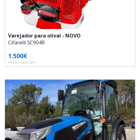
Varejador para olival - NOVO
Cifarelli
SC904R
1.500€
Preço sem IVA